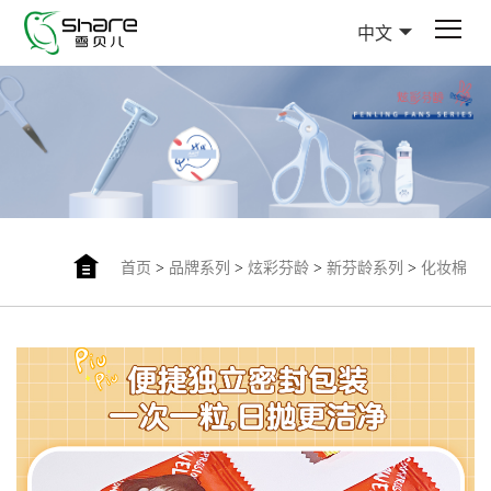
中文
首页
>
品牌系列
>
炫彩芬龄
>
新芬龄系列
>
化妆棉